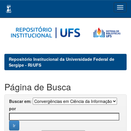
Skip
navigation
Repositório Institucional da Universidade Federal de
Sergipe - RI/UFS
Página de Busca
Buscar em:
por