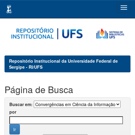
Skip
navigation
Repositório Institucional da Universidade Federal de
Sergipe - RI/UFS
Página de Busca
Buscar em:
por