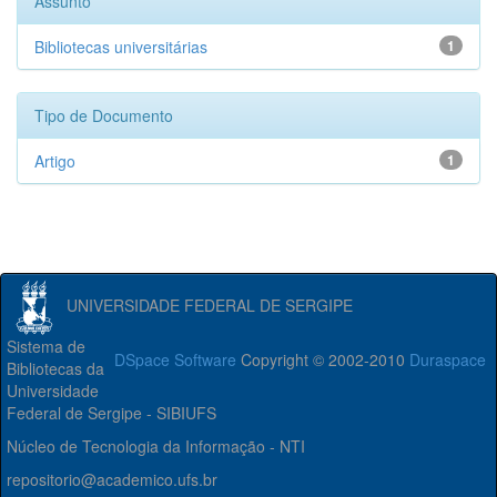
Assunto
Bibliotecas universitárias
1
Tipo de Documento
Artigo
1
UNIVERSIDADE FEDERAL DE SERGIPE
Sistema de
DSpace Software
Copyright © 2002-2010
Duraspace
Bibliotecas da
Universidade
Federal de Sergipe - SIBIUFS
Núcleo de Tecnologia da Informação - NTI
repositorio@academico.ufs.br