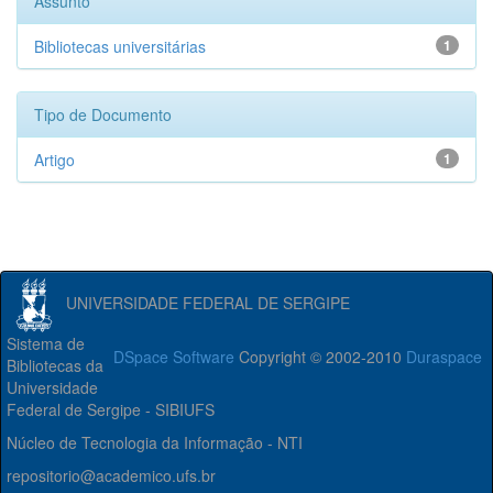
Assunto
Bibliotecas universitárias
1
Tipo de Documento
Artigo
1
UNIVERSIDADE FEDERAL DE SERGIPE
Sistema de
DSpace Software
Copyright © 2002-2010
Duraspace
Bibliotecas da
Universidade
Federal de Sergipe - SIBIUFS
Núcleo de Tecnologia da Informação - NTI
repositorio@academico.ufs.br