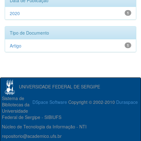
Data de Publicação
2020
1
Tipo de Documento
Artigo
1
UNIVERSIDADE FEDERAL DE SERGIPE
Sistema de
DSpace Software
Copyright © 2002-2010
Duraspace
Bibliotecas da
Universidade
Federal de Sergipe - SIBIUFS
Núcleo de Tecnologia da Informação - NTI
repositorio@academico.ufs.br