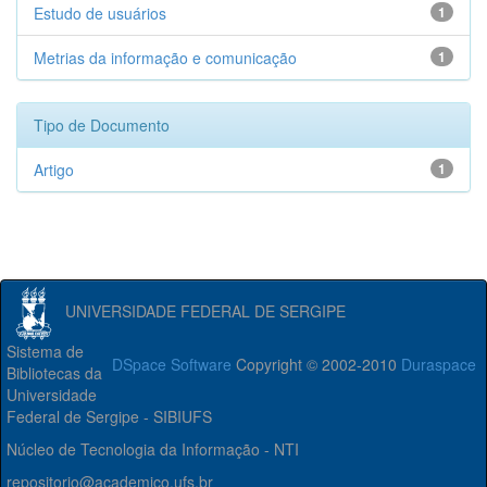
Estudo de usuários
1
Metrias da informação e comunicação
1
Tipo de Documento
Artigo
1
UNIVERSIDADE FEDERAL DE SERGIPE
Sistema de
DSpace Software
Copyright © 2002-2010
Duraspace
Bibliotecas da
Universidade
Federal de Sergipe - SIBIUFS
Núcleo de Tecnologia da Informação - NTI
repositorio@academico.ufs.br