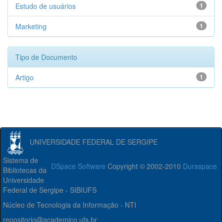
Estudo de usuários
1
Marketing
1
Tipo de Documento
Artigo
1
UNIVERSIDADE FEDERAL DE SERGIPE
Sistema de
DSpace Software
Copyright © 2002-2010
Duraspace
Bibliotecas da
Universidade
Federal de Sergipe - SIBIUFS
Núcleo de Tecnologia da Informação - NTI
repositorio@academico.ufs.br