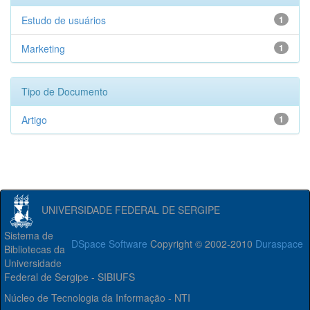
Estudo de usuários
1
Marketing
1
Tipo de Documento
Artigo
1
UNIVERSIDADE FEDERAL DE SERGIPE
Sistema de
DSpace Software
Copyright © 2002-2010
Duraspace
Bibliotecas da
Universidade
Federal de Sergipe - SIBIUFS
Núcleo de Tecnologia da Informação - NTI