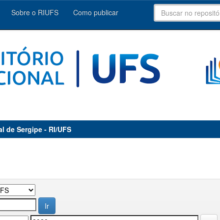
Sobre o RIUFS
Como publicar
al de Sergipe - RI/UFS