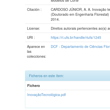
Modelos de Corte
Citación :
CARDOSO JÚNIOR, A. A. Inovação tecn
(Doutorado em Engenharia Florestal) 
2014.
License:
Direitos autorais pertencentes ao(s) a
URI :
https://ri.ufs.br/handle/riufs/1245
Aparece en
DCF - Departamento de Ciências Flore
las
colecciones:
Ficheros en este ítem:
Fichero
InovaçãoTecnológica.pdf