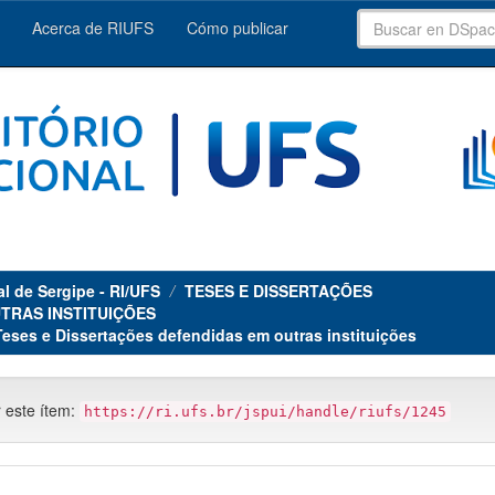
Acerca de RIUFS
Cómo publicar
al de Sergipe - RI/UFS
TESES E DISSERTAÇÕES
TRAS INSTITUIÇÕES
Teses e Dissertações defendidas em outras instituições
r este ítem:
https://ri.ufs.br/jspui/handle/riufs/1245