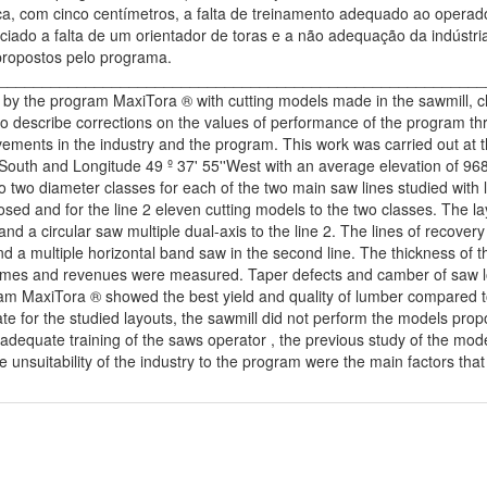
ca, com cinco centímetros, a falta de treinamento adequado ao operado
ciado a falta de um orientador de toras e a não adequação da indústri
ropostos pelo programa.
_________________________________________________________ A
y the program MaxiTora ® with cutting models made in the sawmill, ch
to describe corrections on the values of performance of the program t
ements in the industry and the program. This work was carried out at t
5''South and Longitude 49 º 37' 55''West with an average elevation of 9
 two diameter classes for each of the two main saw lines studied with l
sed and for the line 2 eleven cutting models to the two classes. The
1 and a circular saw multiple dual-axis to the line 2. The lines of recov
and a multiple horizontal band saw in the second line. The thickness of 
lumes and revenues were measured. Taper defects and camber of saw lo
m MaxiTora ® showed the best yield and quality of lumber compared to 
te for the studied layouts, the sawmill did not perform the models prop
f adequate training of the saws operator , the previous study of the mod
he unsuitability of the industry to the program were the main factors th