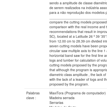
sendo a amplitude de classe diamétri
de serem realizados na indústria asso
para a não reprodução dos modelos p
________________________________
compare the cutting models proposed b
comparison with the real income and 
recommendations that result in improv
SC), located at a Latitude 26 º 39 '3
from 12.00 cm to 28.39 cm divided into
seven cutting models have been propo
circular saw multiple axis to the line 
horizontal band saw for the first line 
logs and lumber for calculation of vo
cutting models proposed by the progra
that although the program is appropria
diametric class amplitude , the lack o
with the lack of a leader of logs and t
proposed by the program.
Palabras
MaxiTora (Programa de computador)
clave :
Madeira serrada
Serrarias