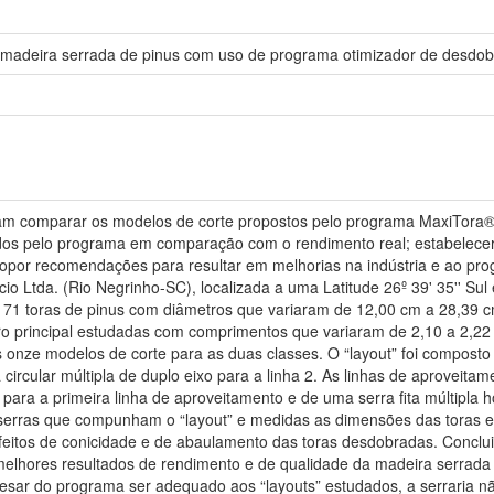
 madeira serrada de pinus com uso de programa otimizador de desdob
oram comparar os modelos de corte propostos pelo programa MaxiTora®
dados pelo programa em comparação com o rendimento real; estabelece
opor recomendações para resultar em melhorias na indústria e ao progr
cio Ltda. (Rio Negrinho-SC), localizada a uma Latitude 26º 39' 35'' Sul
71 toras de pinus com diâmetros que variaram de 12,00 cm a 28,39 cm
o principal estudadas com comprimentos que variaram de 2,10 a 2,22 
s onze modelos de corte para as duas classes. O “layout” foi composto 
 circular múltipla de duplo eixo para a linha 2. As linhas de aproveita
 para a primeira linha de aproveitamento e de uma serra fita múltipla
serras que compunham o “layout” e medidas as dimensões das toras e
eitos de conicidade e de abaulamento das toras desdobradas. Conclui
elhores resultados de rendimento e de qualidade da madeira serra
pesar do programa ser adequado aos “layouts” estudados, a serraria n