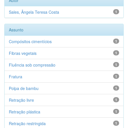
Autor
Sales, Ângela Teresa Costa
1
Assunto
Compósitos cimentícios
1
Fibras vegetais
1
Fluência sob compressão
1
Fratura
1
Polpa de bambu
1
Retração livre
1
Retração plástica
1
Retração restringida
1