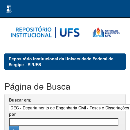
Skip
navigation
Repositório Institucional da Universidade Federal de
Sergipe - RI/UFS
Página de Busca
Buscar em:
por