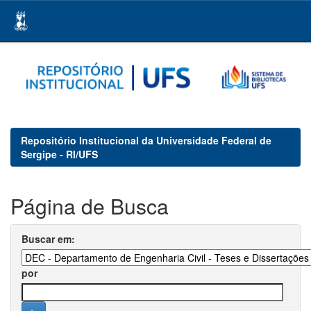
Skip
navigation
Repositório Institucional da Universidade Federal de
Sergipe - RI/UFS
Página de Busca
Buscar em:
por