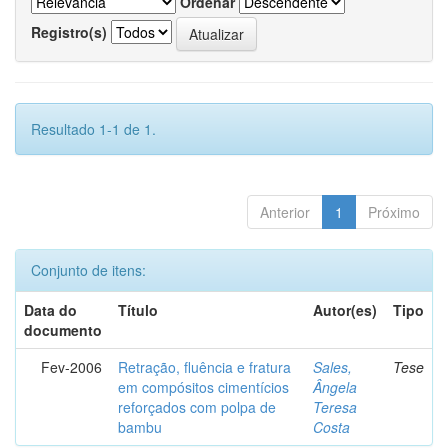
Ordenar
Registro(s)
Resultado 1-1 de 1.
Anterior
1
Próximo
Conjunto de itens:
Data do
Título
Autor(es)
Tipo
documento
Fev-2006
Retração, fluência e fratura
Sales,
Tese
em compósitos cimentícios
Ângela
reforçados com polpa de
Teresa
bambu
Costa