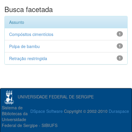
Busca facetada
Assunto
Compósitos cimentícios
1
Polpa de bambu
1
Retração restringida
1
UNIVERSIDADE FEDERAL DE SERGIPE
Sistema de
DSpace Software
Copyright © 2002-2010
Duraspace
Bibliotecas da
Universidade
Federal de Sergipe - SIBIUFS