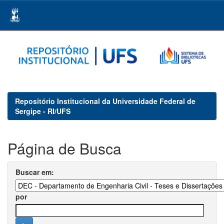
Skip
navigation
Repositório Institucional da Universidade Federal de
Sergipe - RI/UFS
Página de Busca
Buscar em:
por