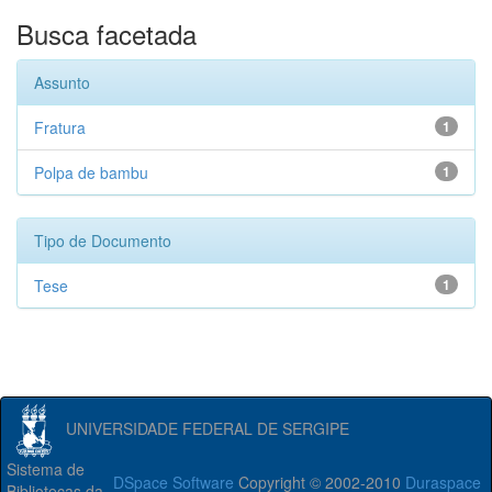
Busca facetada
Assunto
Fratura
1
Polpa de bambu
1
Tipo de Documento
Tese
1
UNIVERSIDADE FEDERAL DE SERGIPE
Sistema de
DSpace Software
Copyright © 2002-2010
Duraspace
Bibliotecas da