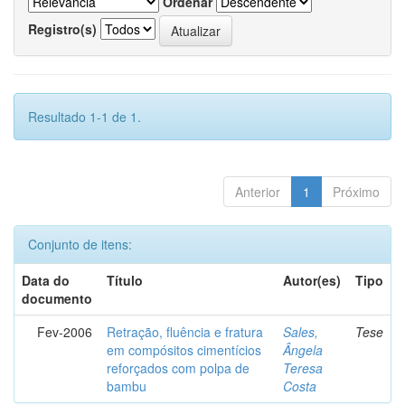
Ordenar
Registro(s)
Resultado 1-1 de 1.
Anterior
1
Próximo
Conjunto de itens:
Data do
Título
Autor(es)
Tipo
documento
Fev-2006
Retração, fluência e fratura
Sales,
Tese
em compósitos cimentícios
Ângela
reforçados com polpa de
Teresa
bambu
Costa