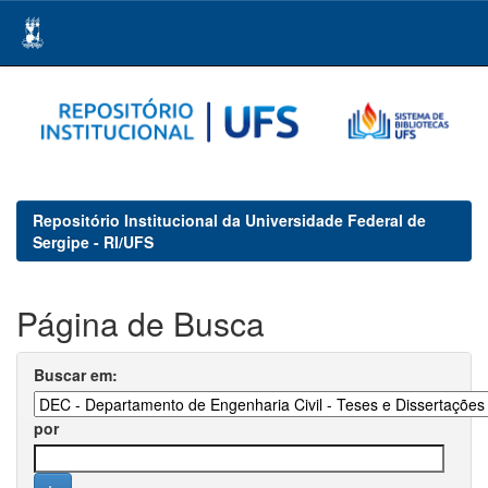
Skip
navigation
Repositório Institucional da Universidade Federal de
Sergipe - RI/UFS
Página de Busca
Buscar em:
por