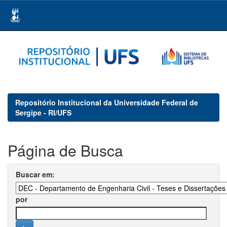
Skip
navigation
Repositório Institucional da Universidade Federal de
Sergipe - RI/UFS
Página de Busca
Buscar em:
por