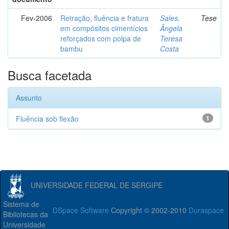
Fev-2006
Retração, fluência e fratura
Sales,
Tese
em compósitos cimentícios
Ângela
reforçados com polpa de
Teresa
bambu
Costa
Busca facetada
Assunto
Fluência sob flexão
1
UNIVERSIDADE FEDERAL DE SERGIPE
Sistema de
DSpace Software
Copyright © 2002-2010
Duraspace
Bibliotecas da
Universidade