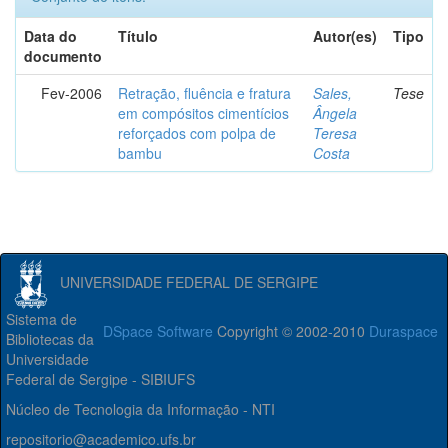
Data do
Título
Autor(es)
Tipo
documento
Fev-2006
Retração, fluência e fratura
Sales,
Tese
em compósitos cimentícios
Ângela
reforçados com polpa de
Teresa
bambu
Costa
UNIVERSIDADE FEDERAL DE SERGIPE
Sistema de
DSpace Software
Copyright © 2002-2010
Duraspace
Bibliotecas da
Universidade
Federal de Sergipe - SIBIUFS
Núcleo de Tecnologia da Informação - NTI
repositorio@academico.ufs.br