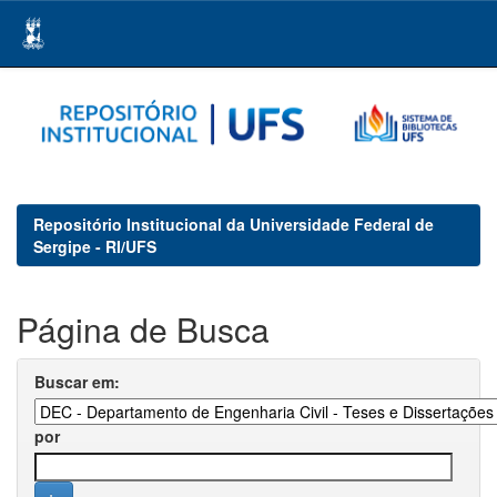
Skip
navigation
Repositório Institucional da Universidade Federal de
Sergipe - RI/UFS
Página de Busca
Buscar em:
por