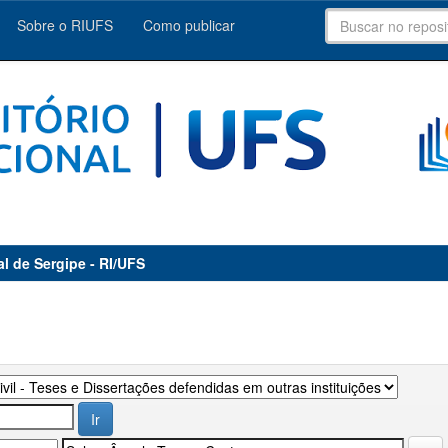
Sobre o RIUFS
Como publicar
al de Sergipe - RI/UFS