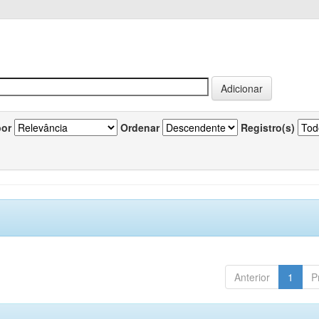
por
Ordenar
Registro(s)
Anterior
1
P