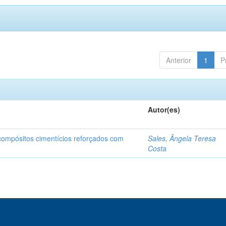
Anterior
1
P
Autor(es)
 compósitos cimentícios reforçados com
Sales, Ângela Teresa
Costa