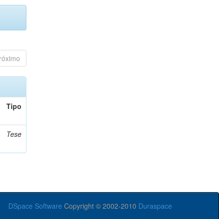
róximo
Tipo
Tese
DSpace Software
Copyright © 2002-2010
Duraspace