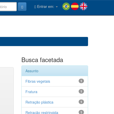
Entrar em:
Busca facetada
Assunto
Fibras vegetais
1
Fratura
1
Retração plástica
1
Retração restringida
1