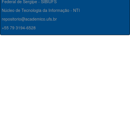
Federal de Sergipe - SIBIUFS
Núcleo de Tecnologia da Informação - NTI
repositorio@academico.ufs.br
+55 79 3194-6528