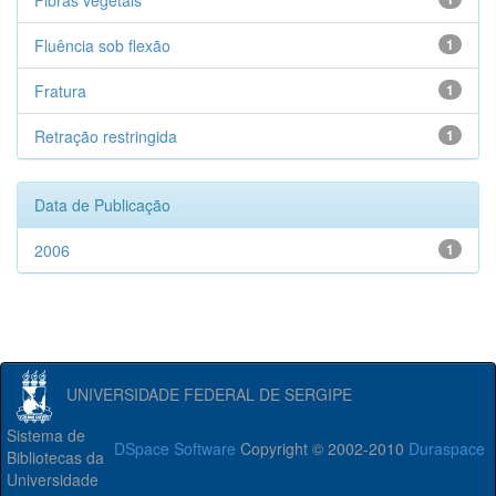
Fibras vegetais
Fluência sob flexão
1
Fratura
1
Retração restringida
1
Data de Publicação
2006
1
UNIVERSIDADE FEDERAL DE SERGIPE
Sistema de
DSpace Software
Copyright © 2002-2010
Duraspace
Bibliotecas da
Universidade