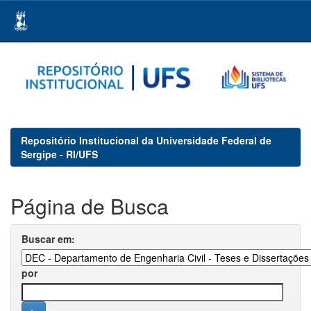
Skip
navigation
Repositório Institucional da Universidade Federal de
Sergipe - RI/UFS
Página de Busca
Buscar em:
por