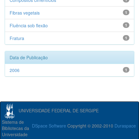
Compósitos cimentícios
Fibras vegetais
1
Fluência sob flexão
1
Fratura
1
Data de Publicação
2006
1
UNIVERSIDADE FEDERAL DE SERGIPE
Sistema de
DSpace Software
Copyright © 2002-2010
Duraspace
Bibliotecas da
Universidade