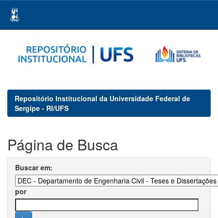
Skip
navigation
Repositório Institucional da Universidade Federal de
Sergipe - RI/UFS
Página de Busca
Buscar em:
por