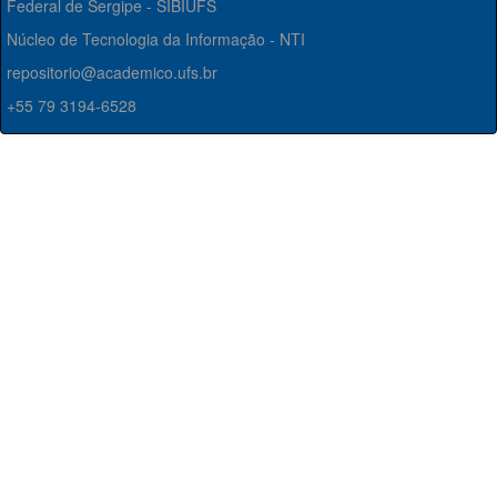
Federal de Sergipe - SIBIUFS
Núcleo de Tecnologia da Informação - NTI
repositorio@academico.ufs.br
+55 79 3194-6528