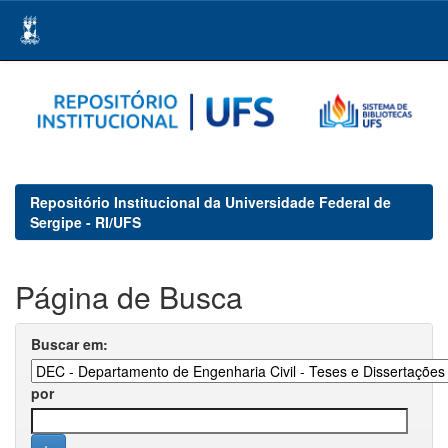
Skip
navigation
Repositório Institucional da Universidade Federal de
Sergipe - RI/UFS
Página de Busca
Buscar em:
por