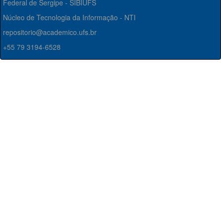
Federal de Sergipe - SIBIUFS
Núcleo de Tecnologia da Informação - NTI
repositorio@academico.ufs.br
+55 79 3194-6528