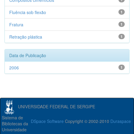
Compósitos cimentícios
Fluência sob flexão
1
Fratura
1
Retração plástica
1
Data de Publicação
2006
1
UNIVERSIDADE FEDERAL DE SERGIPE
Sistema de
DSpace Software
Copyright © 2002-2010
Duraspace
Bibliotecas da
Universidade