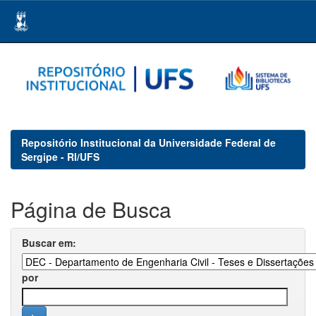
Skip
navigation
Repositório Institucional da Universidade Federal de
Sergipe - RI/UFS
Página de Busca
Buscar em:
por