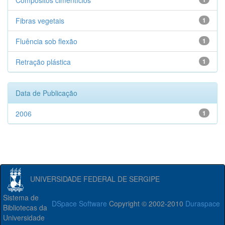
Compósitos cimentícios
Fibras vegetais
1
Fluência sob flexão
1
Retração plástica
1
Data de Publicação
2006
1
UNIVERSIDADE FEDERAL DE SERGIPE
Sistema de
DSpace Software
Copyright © 2002-2010
Duraspace
Bibliotecas da
Universidade