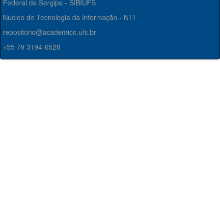
Federal de Sergipe - SIBIUFS
Núcleo de Tecnologia da Informação - NTI
repositorio@academico.ufs.br
+55 79 3194-6528