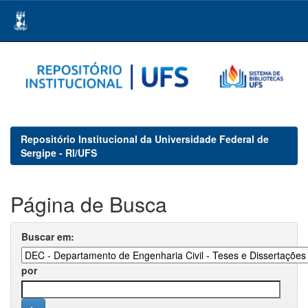
Skip
navigation
Repositório Institucional da Universidade Federal de
Sergipe - RI/UFS
Página de Busca
Buscar em:
por