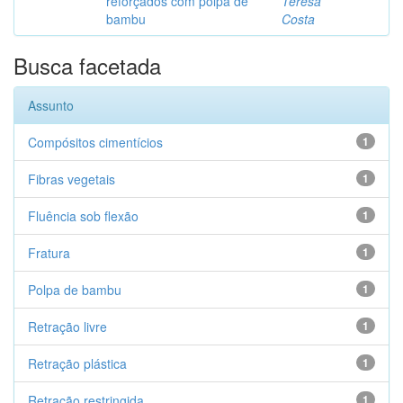
reforçados com polpa de
Teresa
bambu
Costa
Busca facetada
Assunto
Compósitos cimentícios
1
Fibras vegetais
1
Fluência sob flexão
1
Fratura
1
Polpa de bambu
1
Retração livre
1
Retração plástica
1
Retração restringida
1