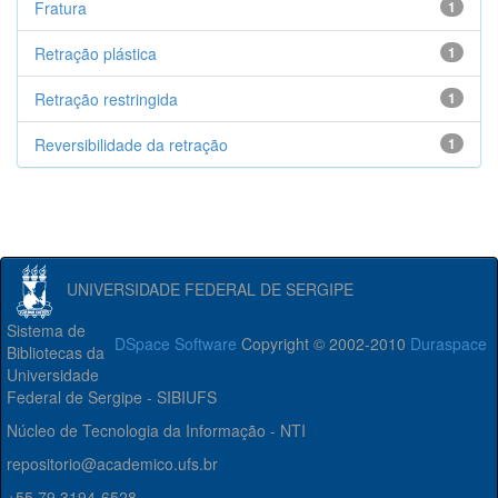
Fratura
1
Retração plástica
1
Retração restringida
1
Reversibilidade da retração
1
UNIVERSIDADE FEDERAL DE SERGIPE
Sistema de
DSpace Software
Copyright © 2002-2010
Duraspace
Bibliotecas da
Universidade
Federal de Sergipe - SIBIUFS
Núcleo de Tecnologia da Informação - NTI
repositorio@academico.ufs.br
+55 79 3194-6528