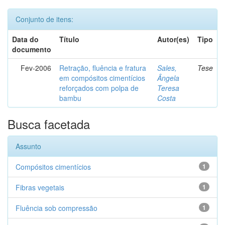
Conjunto de itens:
Data do
Título
Autor(es)
Tipo
documento
Fev-2006
Retração, fluência e fratura
Sales,
Tese
em compósitos cimentícios
Ângela
reforçados com polpa de
Teresa
bambu
Costa
Busca facetada
Assunto
Compósitos cimentícios
1
Fibras vegetais
1
Fluência sob compressão
1