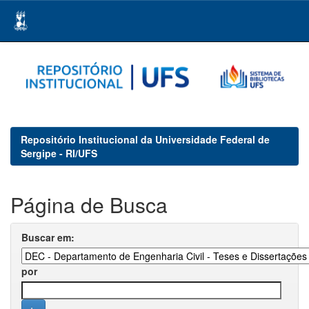
Skip
navigation
Repositório Institucional da Universidade Federal de
Sergipe - RI/UFS
Página de Busca
Buscar em:
por