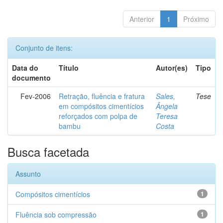
Anterior
1
Próximo
Conjunto de itens:
Data do
Título
Autor(es)
Tipo
documento
Fev-2006
Retração, fluência e fratura
Sales,
Tese
em compósitos cimentícios
Ângela
reforçados com polpa de
Teresa
bambu
Costa
Busca facetada
Assunto
Compósitos cimentícios
1
Fluência sob compressão
1