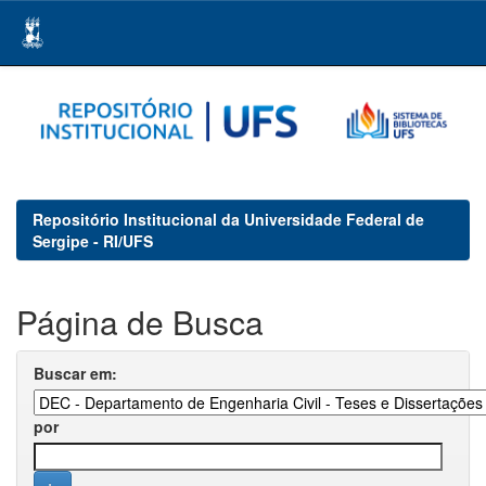
Skip
navigation
Repositório Institucional da Universidade Federal de
Sergipe - RI/UFS
Página de Busca
Buscar em:
por