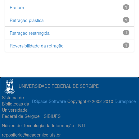
Fratura
1
Retração plástica
1
Retração restringida
1
Reversibilidade da retração
1
UNIVERSIDADE FEDERAL DE SERGIPE
Sistema de
DSpace Software
Copyright © 2002-2010
Duraspace
Bibliotecas da
Universidade
Federal de Sergipe - SIBIUFS
Núcleo de Tecnologia da Informação - NTI
repositorio@academico.ufs.br