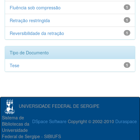
Fluência sob compressão
1
Retração restringida
1
Reversibilidade da retração
1
Tipo de Documento
Tese
1
UNIVERSIDADE FEDERAL DE SERGIPE
Sistema de
DSpace Software
Copyright © 2002-2010
Duraspace
Bibliotecas da
Universidade
Federal de Sergipe - SIBIUFS