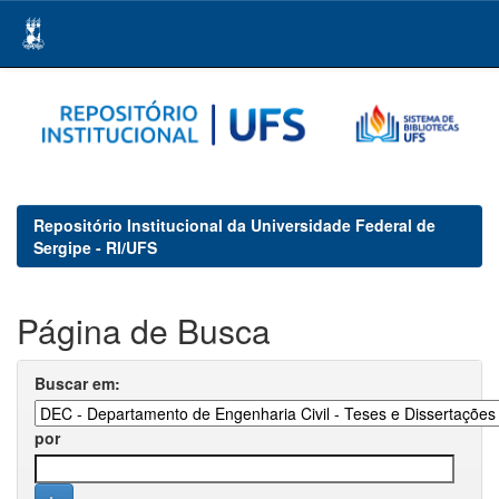
Skip
navigation
Repositório Institucional da Universidade Federal de
Sergipe - RI/UFS
Página de Busca
Buscar em:
por