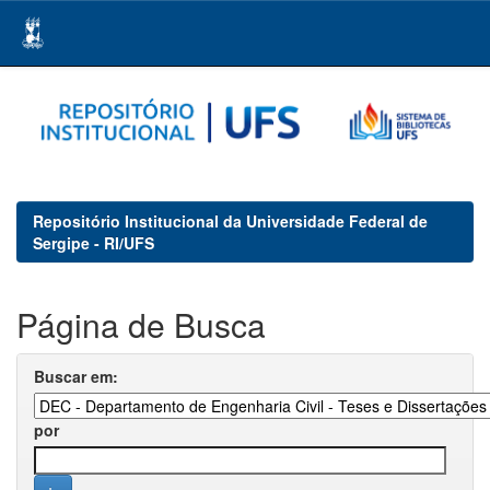
Skip
navigation
Repositório Institucional da Universidade Federal de
Sergipe - RI/UFS
Página de Busca
Buscar em:
por