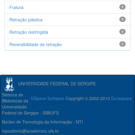
Fratura
1
Retração plástica
1
Retração restringida
1
Reversibilidade da retração
1
UNIVERSIDADE FEDERAL DE SERGIPE
Sistema de
DSpace Software
Copyright © 2002-2010
Duraspace
Bibliotecas da
Universidade
Federal de Sergipe - SIBIUFS
Núcleo de Tecnologia da Informação - NTI
repositorio@academico.ufs.br