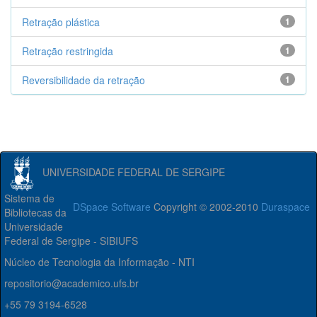
Retração plástica
1
Retração restringida
1
Reversibilidade da retração
1
UNIVERSIDADE FEDERAL DE SERGIPE
Sistema de
DSpace Software
Copyright © 2002-2010
Duraspace
Bibliotecas da
Universidade
Federal de Sergipe - SIBIUFS
Núcleo de Tecnologia da Informação - NTI
repositorio@academico.ufs.br
+55 79 3194-6528