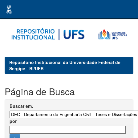
Skip
navigation
Repositório Institucional da Universidade Federal de
Sergipe - RI/UFS
Página de Busca
Buscar em:
por