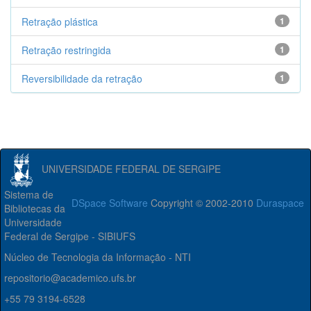
Retração plástica
1
Retração restringida
1
Reversibilidade da retração
1
UNIVERSIDADE FEDERAL DE SERGIPE
Sistema de
DSpace Software
Copyright © 2002-2010
Duraspace
Bibliotecas da
Universidade
Federal de Sergipe - SIBIUFS
Núcleo de Tecnologia da Informação - NTI
repositorio@academico.ufs.br
+55 79 3194-6528