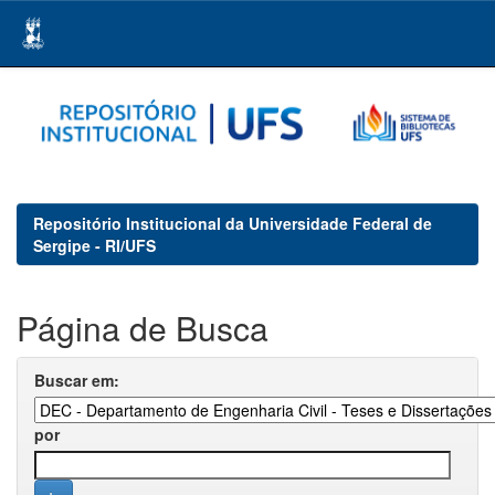
Skip
navigation
Repositório Institucional da Universidade Federal de
Sergipe - RI/UFS
Página de Busca
Buscar em:
por