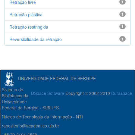
Retração livre
1
Retração plástica
1
Retração restringida
1
Reversibilidade da retração
1
UNIVERSIDADE FEDERAL DE SERGIPE
Sistema de
DSpace Software
Copyright © 2002-2010
Duraspace
Bibliotecas da
Universidade
Federal de Sergipe - SIBIUFS
Núcleo de Tecnologia da Informação - NTI
repositorio@academico.ufs.br
+55 79 3194-6528