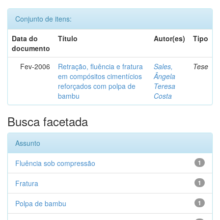
Conjunto de itens:
Data do
Título
Autor(es)
Tipo
documento
Fev-2006
Retração, fluência e fratura
Sales,
Tese
em compósitos cimentícios
Ângela
reforçados com polpa de
Teresa
bambu
Costa
Busca facetada
Assunto
Fluência sob compressão
1
Fratura
1
Polpa de bambu
1