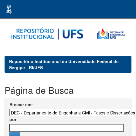
Skip
navigation
Repositório Institucional da Universidade Federal de
Sergipe - RI/UFS
Página de Busca
Buscar em:
por