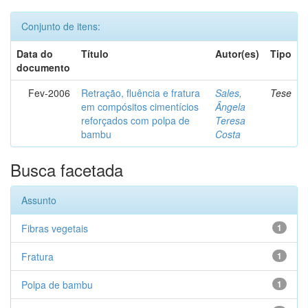
Conjunto de itens:
Data do
Título
Autor(es)
Tipo
documento
Fev-2006
Retração, fluência e fratura
Sales,
Tese
em compósitos cimentícios
Ângela
reforçados com polpa de
Teresa
bambu
Costa
Busca facetada
Assunto
Fibras vegetais
1
Fratura
1
Polpa de bambu
1