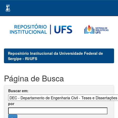
Skip
navigation
Repositório Institucional da Universidade Federal de
Sergipe - RI/UFS
Página de Busca
Buscar em:
por