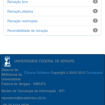
Retração livre
1
Retração plástica
1
Retração restringida
1
Reversibilidade da retração
1
UNIVERSIDADE FEDERAL DE SERGIPE
Sistema de
DSpace Software
Copyright © 2002-2010
Duraspace
Bibliotecas da
Universidade
Federal de Sergipe - SIBIUFS
Núcleo de Tecnologia da Informação - NTI
repositorio@academico.ufs.br
+55 79 3194-6528