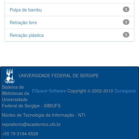
Polpa de bambu
1
Retração livre
1
Retração plástica
1
UNIVERSIDADE FEDERAL DE SERGIPE
Sistema de
DSpace Software
Copyright © 2002-2010
Duraspace
Bibliotecas da
Universidade
Federal de Sergipe - SIBIUFS
Núcleo de Tecnologia da Informação - NTI
repositorio@academico.ufs.br
+55 79 3194-6528