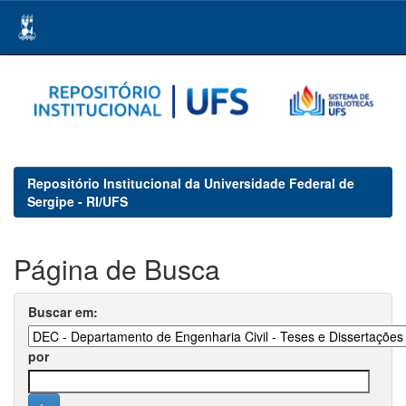
Skip
navigation
Repositório Institucional da Universidade Federal de
Sergipe - RI/UFS
Página de Busca
Buscar em:
por