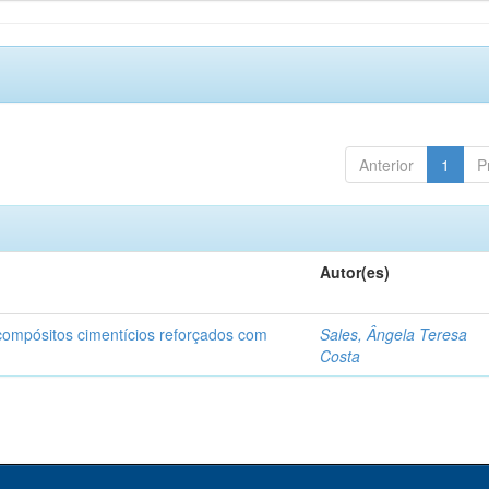
Anterior
1
P
Autor(es)
 compósitos cimentícios reforçados com
Sales, Ângela Teresa
Costa