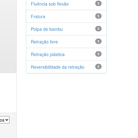
Fluência sob flexão
1
Fratura
1
Polpa de bambu
1
Retração livre
1
Retração plástica
1
Reversibilidade da retração
1