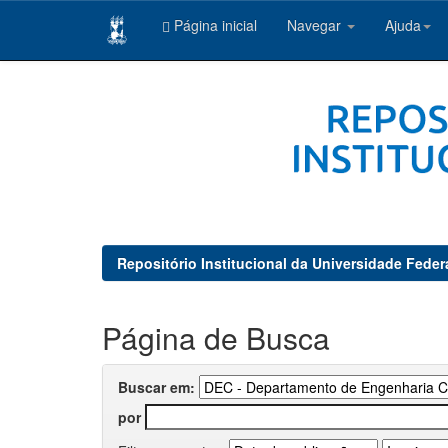
Página inicial
Navegar
Ajuda
Skip
navigation
Repositório Institucional da Universidade Feder
Página de Busca
Buscar em:
por