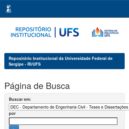
Skip
navigation
Repositório Institucional da Universidade Federal de
Sergipe - RI/UFS
Página de Busca
Buscar em:
por