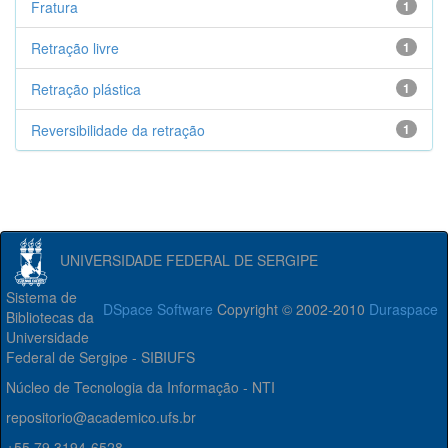
Fratura
1
Retração livre
1
Retração plástica
1
Reversibilidade da retração
1
UNIVERSIDADE FEDERAL DE SERGIPE
Sistema de
DSpace Software
Copyright © 2002-2010
Duraspace
Bibliotecas da
Universidade
Federal de Sergipe - SIBIUFS
Núcleo de Tecnologia da Informação - NTI
repositorio@academico.ufs.br
+55 79 3194-6528