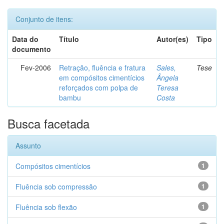
Conjunto de itens:
Data do
Título
Autor(es)
Tipo
documento
Fev-2006
Retração, fluência e fratura
Sales,
Tese
em compósitos cimentícios
Ângela
reforçados com polpa de
Teresa
bambu
Costa
Busca facetada
Assunto
Compósitos cimentícios
1
Fluência sob compressão
1
Fluência sob flexão
1