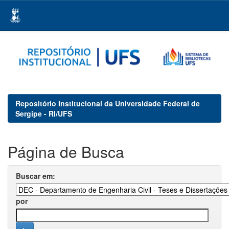
Skip
navigation
Repositório Institucional da Universidade Federal de
Sergipe - RI/UFS
Página de Busca
Buscar em:
por