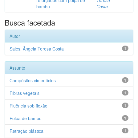
reforçados com polpa de
Teresa
bambu
Costa
Busca facetada
Autor
Sales, Ângela Teresa Costa
1
Assunto
Compósitos cimentícios
1
Fibras vegetais
1
Fluência sob flexão
1
Polpa de bambu
1
Retração plástica
1