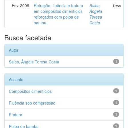
Fev-2006
Retração, fluência e fratura
Sales,
Tese
em compósitos cimentícios
Ângela
reforçados com polpa de
Teresa
bambu
Costa
Busca facetada
Autor
Sales, Ângela Teresa Costa
1
Assunto
Compósitos cimentícios
1
Fluência sob compressão
1
Fratura
1
Polpa de bambu
1