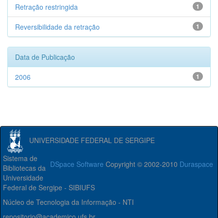
Retração restringida
1
Reversibilidade da retração
1
Data de Publicação
2006
1
UNIVERSIDADE FEDERAL DE SERGIPE
Sistema de
DSpace Software
Copyright © 2002-2010
Duraspace
Bibliotecas da
Universidade
Federal de Sergipe - SIBIUFS
Núcleo de Tecnologia da Informação - NTI
repositorio@academico.ufs.br