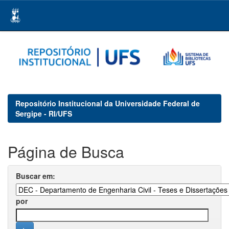
Skip
navigation
Repositório Institucional da Universidade Federal de
Sergipe - RI/UFS
Página de Busca
Buscar em:
por