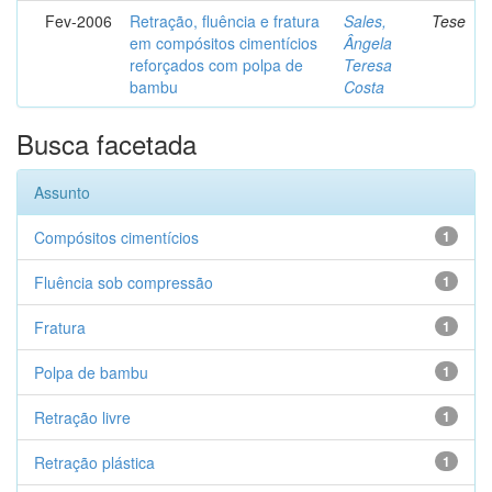
Fev-2006
Retração, fluência e fratura
Sales,
Tese
em compósitos cimentícios
Ângela
reforçados com polpa de
Teresa
bambu
Costa
Busca facetada
Assunto
Compósitos cimentícios
1
Fluência sob compressão
1
Fratura
1
Polpa de bambu
1
Retração livre
1
Retração plástica
1