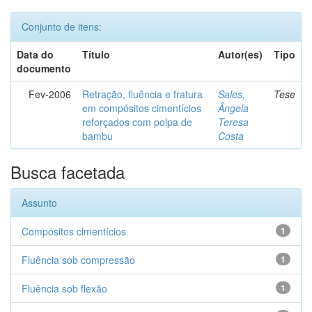
Conjunto de itens:
Data do
Título
Autor(es)
Tipo
documento
Fev-2006
Retração, fluência e fratura
Sales,
Tese
em compósitos cimentícios
Ângela
reforçados com polpa de
Teresa
bambu
Costa
Busca facetada
Assunto
Compósitos cimentícios
1
Fluência sob compressão
1
Fluência sob flexão
1