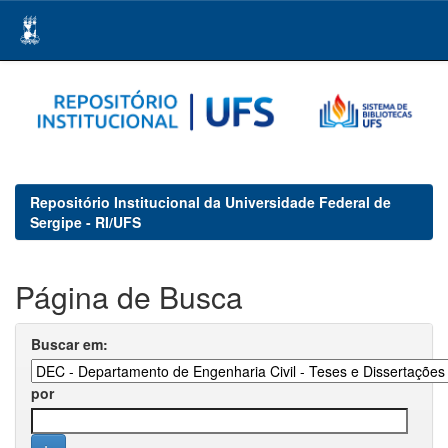
Skip
navigation
Repositório Institucional da Universidade Federal de
Sergipe - RI/UFS
Página de Busca
Buscar em:
por