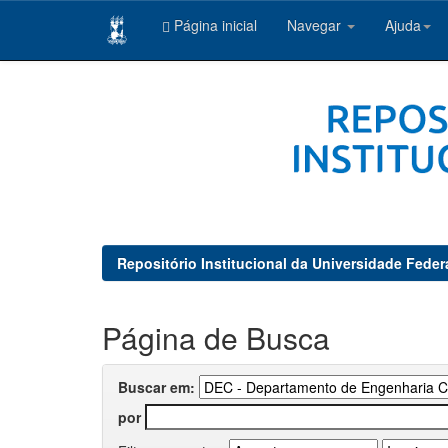
Página inicial
Navegar
Ajuda
Skip
navigation
Repositório Institucional da Universidade Feder
Página de Busca
Buscar em:
por