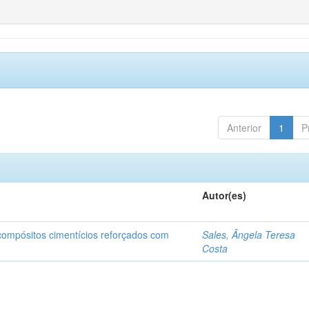
Anterior
1
P
Autor(es)
 compósitos cimentícios reforçados com
Sales, Ângela Teresa
Costa