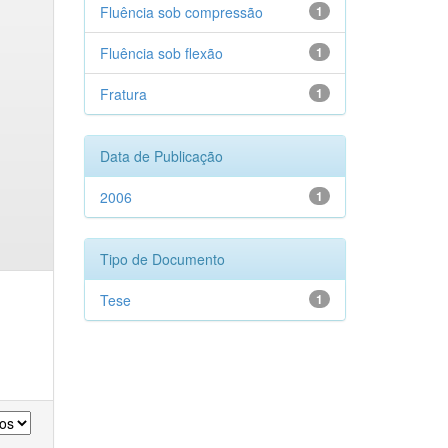
Fluência sob compressão
1
Fluência sob flexão
1
Fratura
1
Data de Publicação
2006
1
Tipo de Documento
Tese
1