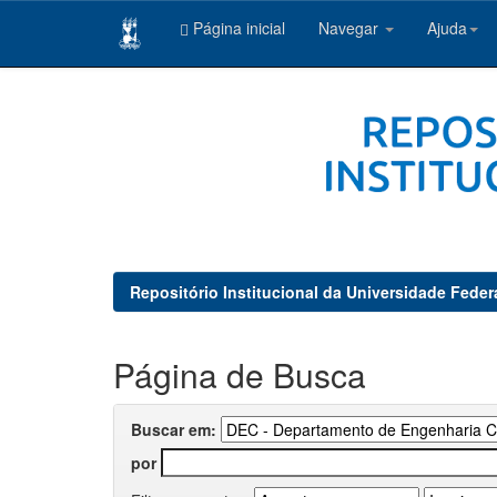
Página inicial
Navegar
Ajuda
Skip
navigation
Repositório Institucional da Universidade Feder
Página de Busca
Buscar em:
por