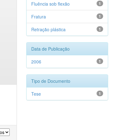
Fluência sob flexão
1
Fratura
1
Retração plástica
1
Data de Publicação
2006
1
Tipo de Documento
Tese
1