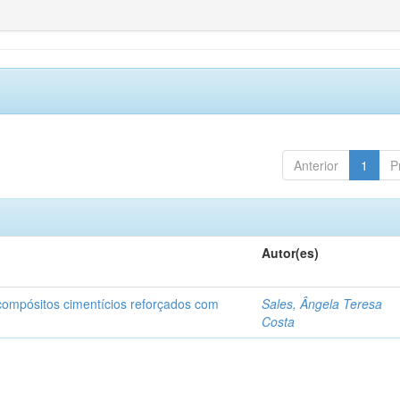
Anterior
1
P
Autor(es)
 compósitos cimentícios reforçados com
Sales, Ângela Teresa
Costa