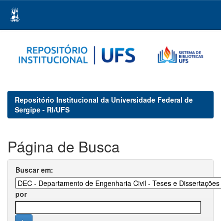
Skip
navigation
Repositório Institucional da Universidade Federal de
Sergipe - RI/UFS
Página de Busca
Buscar em:
por