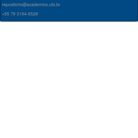
repositorio@academico.ufs.br
+55 79 3194-6528