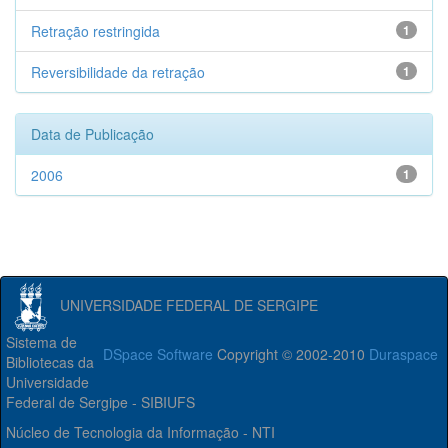
Retração restringida
1
Reversibilidade da retração
1
Data de Publicação
2006
1
UNIVERSIDADE FEDERAL DE SERGIPE
Sistema de
DSpace Software
Copyright © 2002-2010
Duraspace
Bibliotecas da
Universidade
Federal de Sergipe - SIBIUFS
Núcleo de Tecnologia da Informação - NTI