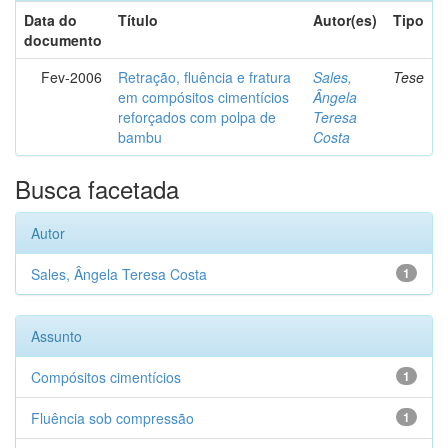
Data do
Título
Autor(es)
Tipo
documento
Fev-2006
Retração, fluência e fratura
Sales,
Tese
em compósitos cimentícios
Ângela
reforçados com polpa de
Teresa
bambu
Costa
Busca facetada
Autor
Sales, Ângela Teresa Costa
1
Assunto
Compósitos cimentícios
1
Fluência sob compressão
1