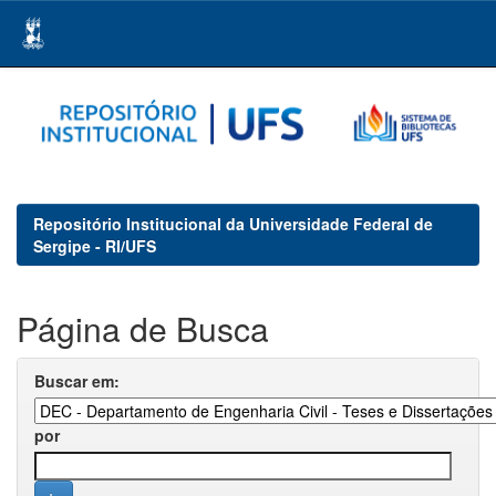
Skip
navigation
Repositório Institucional da Universidade Federal de
Sergipe - RI/UFS
Página de Busca
Buscar em:
por