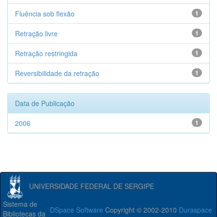
Fluência sob flexão
1
Retração livre
1
Retração restringida
1
Reversibilidade da retração
1
Data de Publicação
2006
1
UNIVERSIDADE FEDERAL DE SERGIPE
Sistema de
DSpace Software
Copyright © 2002-2010
Duraspace
Bibliotecas da