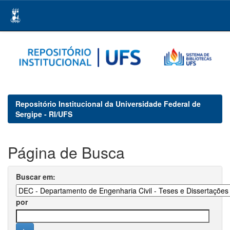
Skip
navigation
Repositório Institucional da Universidade Federal de
Sergipe - RI/UFS
Página de Busca
Buscar em:
por