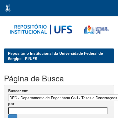
Skip
navigation
Repositório Institucional da Universidade Federal de
Sergipe - RI/UFS
Página de Busca
Buscar em:
por