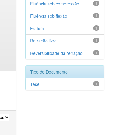
Fluência sob compressão
1
Fluência sob flexão
1
Fratura
1
Retração livre
1
Reversibilidade da retração
1
Tipo de Documento
Tese
1