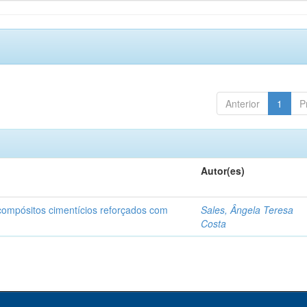
Anterior
1
P
Autor(es)
 compósitos cimentícios reforçados com
Sales, Ângela Teresa
Costa