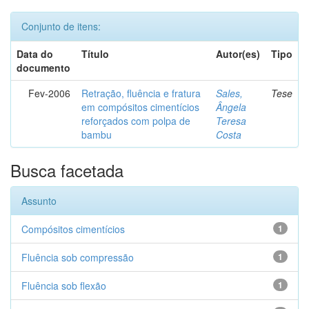
Conjunto de itens:
Data do
Título
Autor(es)
Tipo
documento
Fev-2006
Retração, fluência e fratura
Sales,
Tese
em compósitos cimentícios
Ângela
reforçados com polpa de
Teresa
bambu
Costa
Busca facetada
Assunto
Compósitos cimentícios
1
Fluência sob compressão
1
Fluência sob flexão
1