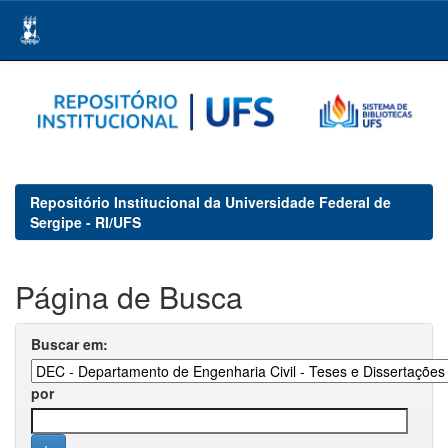
Skip
navigation
Repositório Institucional da Universidade Federal de
Sergipe - RI/UFS
Página de Busca
Buscar em:
por