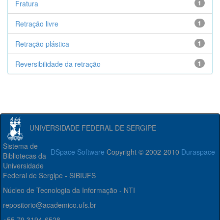
Fratura
1
Retração livre
1
Retração plástica
1
Reversibilidade da retração
1
UNIVERSIDADE FEDERAL DE SERGIPE
Sistema de
DSpace Software
Copyright © 2002-2010
Duraspace
Bibliotecas da
Universidade
Federal de Sergipe - SIBIUFS
Núcleo de Tecnologia da Informação - NTI
repositorio@academico.ufs.br
+55 79 3194-6528