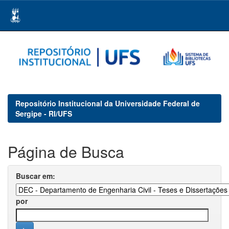
Skip
navigation
Repositório Institucional da Universidade Federal de
Sergipe - RI/UFS
Página de Busca
Buscar em:
por