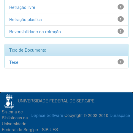
Retração livre
1
Retração plástica
1
Reversibilidade da retração
1
Tipo de Documento
Tese
1
UNIVERSIDADE FEDERAL DE SERGIPE
Sistema de
DSpace Software
Copyright © 2002-2010
Duraspace
Bibliotecas da
Universidade
Federal de Sergipe - SIBIUFS