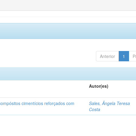
Anterior
1
P
Autor(es)
 compósitos cimentícios reforçados com
Sales, Ângela Teresa
Costa