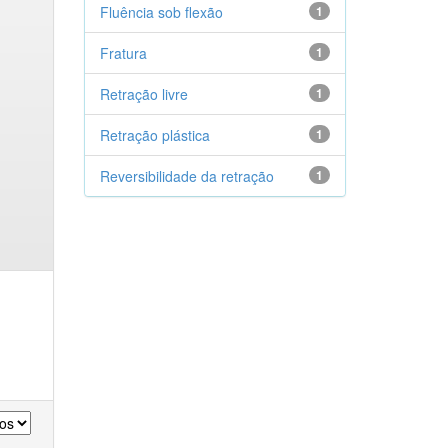
Fluência sob flexão
1
Fratura
1
Retração livre
1
Retração plástica
1
Reversibilidade da retração
1