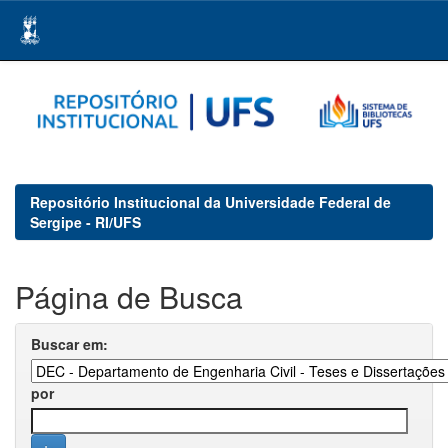
Skip
navigation
Repositório Institucional da Universidade Federal de
Sergipe - RI/UFS
Página de Busca
Buscar em:
por