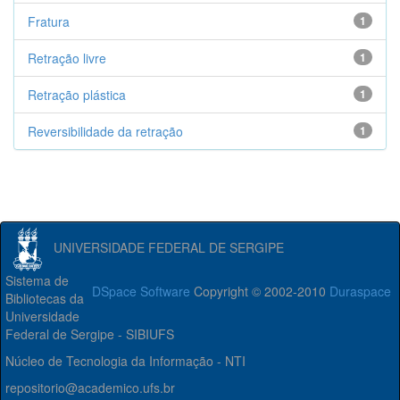
Fratura
1
Retração livre
1
Retração plástica
1
Reversibilidade da retração
1
UNIVERSIDADE FEDERAL DE SERGIPE
Sistema de
DSpace Software
Copyright © 2002-2010
Duraspace
Bibliotecas da
Universidade
Federal de Sergipe - SIBIUFS
Núcleo de Tecnologia da Informação - NTI
repositorio@academico.ufs.br