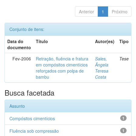
Anterior
1
Próximo
Conjunto de itens:
Data do
Título
Autor(es)
Tipo
documento
Fev-2006
Retração, fluência e fratura
Sales,
Tese
em compósitos cimentícios
Ângela
reforçados com polpa de
Teresa
bambu
Costa
Busca facetada
Assunto
Compósitos cimentícios
1
Fluência sob compressão
1